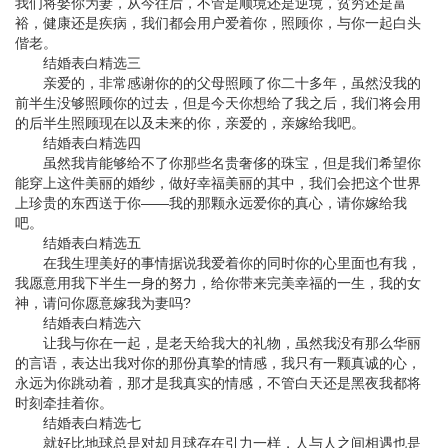
我们将娶你为妻，从今往后，不管是顺境还是逆境，贫穷还是富
裕，健康还是疾病，我们都会用户爱着你，照顾你，与你一起白头
偕老。
结婚表白精选三
亲爱的，非常感谢你的的父母照顾了你二十多年，虽然没我的
前半生没够照顾你的过去，但是今天你想给了我之后，我们将会用
的后半生照顾现在以及未来的你，亲爱的，亲嫁给我吧。
结婚表白精选四
虽然我肯能够给不了你那些名贵奢侈的珠宝，但是我们希望你
能穿上这件美丽的婚纱，做好幸福美丽的其中，我们会把这个世界
上珍贵的东西送于你——我的那颗永远爱你的真心，请你嫁给我
吧。
结婚表白精选五
在我生理美好的事情据说我爱着你的同时你的心里面也有我，
我愿意用我下半生一身的努力，给你带来完美幸福的一生，我的女
神，请问你愿意嫁我为妻吗?
结婚表白精选六
让我与你在一起，是老天给我大的礼物，虽然我没有那么华丽
的言语，表达出我对你的那份真挚的情感，我只有一颗真诚的心，
永远为你跳动着，那才是我真实的情感，不管白天还是黑夜我都将
时刻牵挂着你。
结婚表白精选七
就好比地球总是对却月球存在引力一样，人与人之间相遇也是