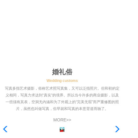
婚礼俗
Wedding customs
写真多指艺术摄影，俗称艺术照写真集，又可以泛指照片。但和初的定
义相同，写真力求达到“真实”的境界。所以当今许多的商业摄影，以及
一些须有其表，空洞无内涵和为了外观上的“完美无瑕”而严重修图的照
片，虽然也叫做写真，但早就和写真的本意背道而驰了。
MORE>>